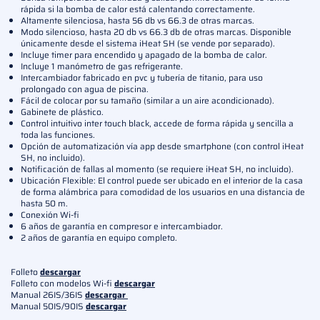
rápida si la bomba de calor está calentando correctamente.
Altamente silenciosa, hasta 56 db vs 66.3 de otras marcas.
Modo silencioso, hasta 20 db vs 66.3 db de otras marcas. Disponible
únicamente desde el sistema iHeat SH (se vende por separado).
Incluye timer para encendido y apagado de la bomba de calor.
Incluye 1 manómetro de gas refrigerante.
Intercambiador fabricado en pvc y tubería de titanio, para uso
prolongado con agua de piscina.
Fácil de colocar por su tamaño (similar a un aire acondicionado).
Gabinete de plástico.
Control intuitivo inter touch black, accede de forma rápida y sencilla a
toda las funciones.
Opción de automatización vía app desde smartphone (con control iHeat
SH, no incluido).
Notificación de fallas al momento (se requiere iHeat SH, no incluido).
Ubicación Flexible: El control puede ser ubicado en el interior de la casa
de forma alámbrica para comodidad de los usuarios en una distancia de
hasta 50 m.
Conexión Wi-fi
6 años de garantía en compresor e intercambiador.
2 años de garantía en equipo completo.
Folleto
descargar
Folleto con modelos Wi-fi
descargar
Manual 26IS/36IS
descargar
Manual 50IS/90IS
descargar