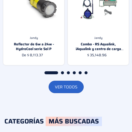
Jandy
Jandy
Reflector de 6w a 24w -
Combo - RS Aqualink,
HydroCool serie Sol P
iAqualink y centro de carga
iQ904-P
De $ 8,113.37
$ 35,148.96
VER TODOS
CATEGORÍAS
MÁS BUSCADAS