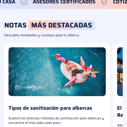
LA PUERTA DE TU CASA
ASESORES CERTIFIC
NOTAS
MÁS DESTACADAS
Descubre novedades y consejos para tu alberca
October 17, 2023
Tipos de sanitización para albercas
El A
Res
Explora los diversos métodos de sanitización para albercas y
encuentra el más adecuado para...
Alberc